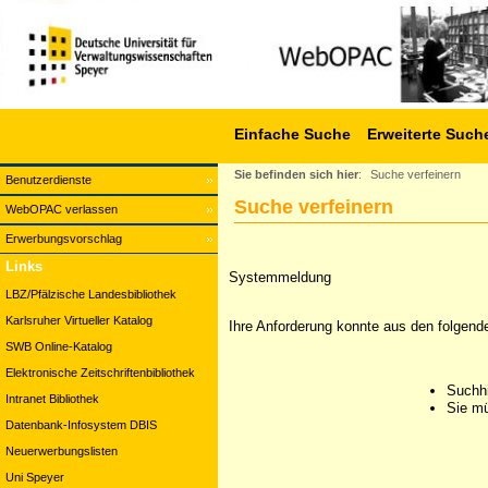
Einfache Suche
Erweiterte Such
Sie befinden sich hier
:
Suche verfeinern
Benutzerdienste
Suche verfeinern
WebOPAC verlassen
Erwerbungsvorschlag
Links
Systemmeldung
LBZ/Pfälzische Landesbibliothek
Karlsruher Virtueller Katalog
Ihre Anforderung konnte aus den folgend
SWB Online-Katalog
Elektronische Zeitschriftenbibliothek
Suchhi
Intranet Bibliothek
Sie mü
Datenbank-Infosystem DBIS
Neuerwerbungslisten
Uni Speyer