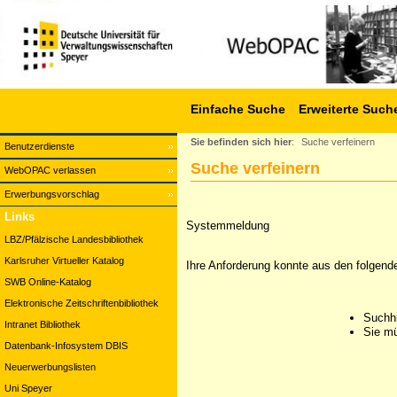
Einfache Suche
Erweiterte Such
Sie befinden sich hier
:
Suche verfeinern
Benutzerdienste
Suche verfeinern
WebOPAC verlassen
Erwerbungsvorschlag
Links
Systemmeldung
LBZ/Pfälzische Landesbibliothek
Karlsruher Virtueller Katalog
Ihre Anforderung konnte aus den folgend
SWB Online-Katalog
Elektronische Zeitschriftenbibliothek
Suchhi
Intranet Bibliothek
Sie mü
Datenbank-Infosystem DBIS
Neuerwerbungslisten
Uni Speyer