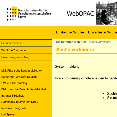
Einfache Suche
Erweiterte Such
Sie befinden sich hier
:
Suche verfeinern
Benutzerdienste
Suche verfeinern
WebOPAC verlassen
Erwerbungsvorschlag
Links
Systemmeldung
LBZ/Pfälzische Landesbibliothek
Karlsruher Virtueller Katalog
Ihre Anforderung konnte aus den folgend
SWB Online-Katalog
Elektronische Zeitschriftenbibliothek
Suchhi
Intranet Bibliothek
Sie mü
Datenbank-Infosystem DBIS
Neuerwerbungslisten
Uni Speyer