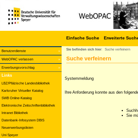
Einfache Suche
Erweiterte Such
Sie befinden sich hier
:
Suche verfeinern
Benutzerdienste
Suche verfeinern
WebOPAC verlassen
Erwerbungsvorschlag
Links
Systemmeldung
LBZ/Pfälzische Landesbibliothek
Karlsruher Virtueller Katalog
Ihre Anforderung konnte aus den folgend
SWB Online-Katalog
Elektronische Zeitschriftenbibliothek
Suchhi
Intranet Bibliothek
Sie mü
Datenbank-Infosystem DBIS
Neuerwerbungslisten
Uni Speyer