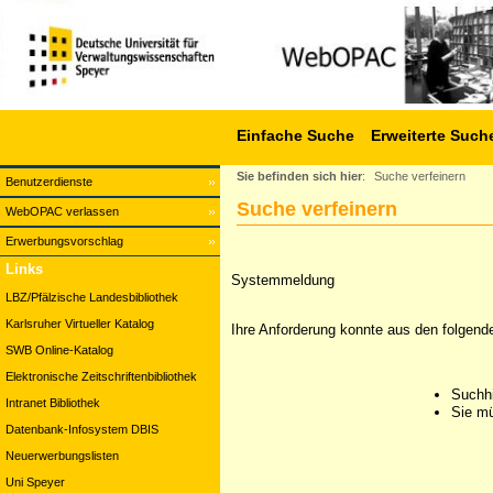
Einfache Suche
Erweiterte Such
Sie befinden sich hier
:
Suche verfeinern
Benutzerdienste
Suche verfeinern
WebOPAC verlassen
Erwerbungsvorschlag
Links
Systemmeldung
LBZ/Pfälzische Landesbibliothek
Karlsruher Virtueller Katalog
Ihre Anforderung konnte aus den folgend
SWB Online-Katalog
Elektronische Zeitschriftenbibliothek
Suchhi
Intranet Bibliothek
Sie mü
Datenbank-Infosystem DBIS
Neuerwerbungslisten
Uni Speyer