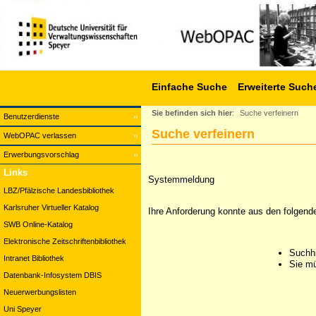
Einfache Suche
Erweiterte Such
Sie befinden sich hier
:
Suche verfeinern
Benutzerdienste
Suche verfeinern
WebOPAC verlassen
Erwerbungsvorschlag
Links
Systemmeldung
LBZ/Pfälzische Landesbibliothek
Karlsruher Virtueller Katalog
Ihre Anforderung konnte aus den folgend
SWB Online-Katalog
Elektronische Zeitschriftenbibliothek
Suchhi
Intranet Bibliothek
Sie mü
Datenbank-Infosystem DBIS
Neuerwerbungslisten
Uni Speyer