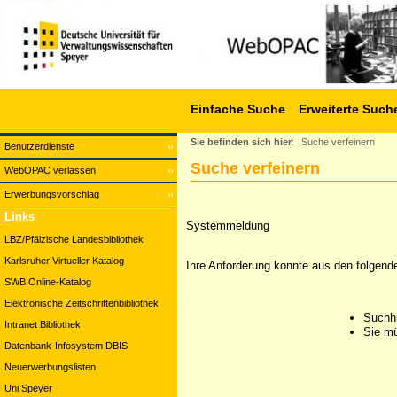
Einfache Suche
Erweiterte Such
Sie befinden sich hier
:
Suche verfeinern
Benutzerdienste
Suche verfeinern
WebOPAC verlassen
Erwerbungsvorschlag
Links
Systemmeldung
LBZ/Pfälzische Landesbibliothek
Karlsruher Virtueller Katalog
Ihre Anforderung konnte aus den folgend
SWB Online-Katalog
Elektronische Zeitschriftenbibliothek
Suchhi
Intranet Bibliothek
Sie mü
Datenbank-Infosystem DBIS
Neuerwerbungslisten
Uni Speyer