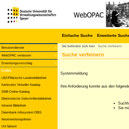
Einfache Suche
Erweiterte Such
Sie befinden sich hier
:
Suche verfeinern
Benutzerdienste
Suche verfeinern
WebOPAC verlassen
Erwerbungsvorschlag
Links
Systemmeldung
LBZ/Pfälzische Landesbibliothek
Karlsruher Virtueller Katalog
Ihre Anforderung konnte aus den folgend
SWB Online-Katalog
Elektronische Zeitschriftenbibliothek
Suchhi
Intranet Bibliothek
Sie mü
Datenbank-Infosystem DBIS
Neuerwerbungslisten
Uni Speyer