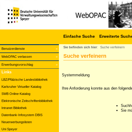
Einfache Suche
Erweiterte Such
Sie befinden sich hier
:
Suche verfeinern
Benutzerdienste
Suche verfeinern
WebOPAC verlassen
Erwerbungsvorschlag
Links
Systemmeldung
LBZ/Pfälzische Landesbibliothek
Karlsruher Virtueller Katalog
Ihre Anforderung konnte aus den folgend
SWB Online-Katalog
Elektronische Zeitschriftenbibliothek
Suchhi
Intranet Bibliothek
Sie mü
Datenbank-Infosystem DBIS
Neuerwerbungslisten
Uni Speyer