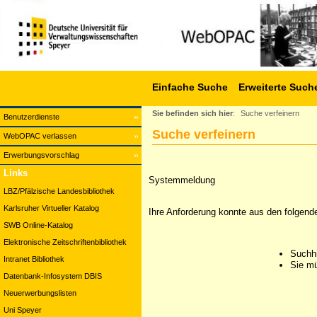
Einfache Suche
Erweiterte Such
Sie befinden sich hier
:
Suche verfeinern
Benutzerdienste
Suche verfeinern
WebOPAC verlassen
Erwerbungsvorschlag
Links
Systemmeldung
LBZ/Pfälzische Landesbibliothek
Karlsruher Virtueller Katalog
Ihre Anforderung konnte aus den folgend
SWB Online-Katalog
Elektronische Zeitschriftenbibliothek
Suchhi
Intranet Bibliothek
Sie mü
Datenbank-Infosystem DBIS
Neuerwerbungslisten
Uni Speyer