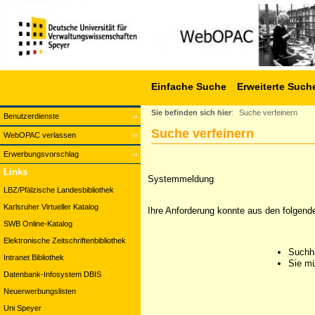
Einfache Suche
Erweiterte Such
Sie befinden sich hier
:
Suche verfeinern
Benutzerdienste
Suche verfeinern
WebOPAC verlassen
Erwerbungsvorschlag
Links
Systemmeldung
LBZ/Pfälzische Landesbibliothek
Karlsruher Virtueller Katalog
Ihre Anforderung konnte aus den folgend
SWB Online-Katalog
Elektronische Zeitschriftenbibliothek
Suchhi
Intranet Bibliothek
Sie mü
Datenbank-Infosystem DBIS
Neuerwerbungslisten
Uni Speyer