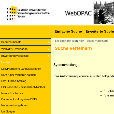
Einfache Suche
Erweiterte Such
Sie befinden sich hier
:
Suche verfeinern
Benutzerdienste
Suche verfeinern
WebOPAC verlassen
Erwerbungsvorschlag
Links
Systemmeldung
LBZ/Pfälzische Landesbibliothek
Karlsruher Virtueller Katalog
Ihre Anforderung konnte aus den folgend
SWB Online-Katalog
Elektronische Zeitschriftenbibliothek
Suchhi
Intranet Bibliothek
Sie mü
Datenbank-Infosystem DBIS
Neuerwerbungslisten
Uni Speyer