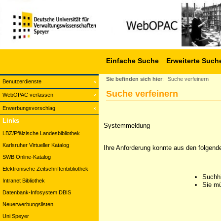
Einfache Suche
Erweiterte Such
Sie befinden sich hier
:
Suche verfeinern
Benutzerdienste
Suche verfeinern
WebOPAC verlassen
Erwerbungsvorschlag
Links
Systemmeldung
LBZ/Pfälzische Landesbibliothek
Karlsruher Virtueller Katalog
Ihre Anforderung konnte aus den folgend
SWB Online-Katalog
Elektronische Zeitschriftenbibliothek
Suchhi
Intranet Bibliothek
Sie mü
Datenbank-Infosystem DBIS
Neuerwerbungslisten
Uni Speyer