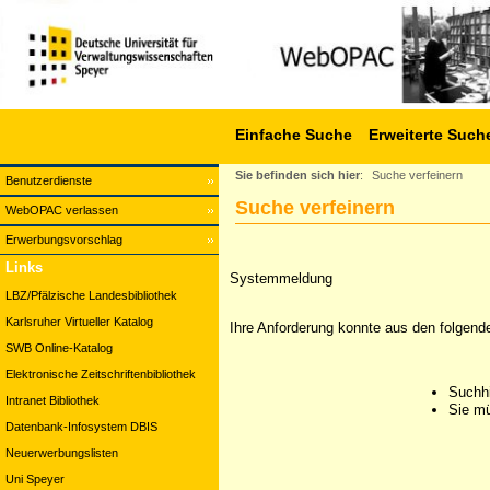
Einfache Suche
Erweiterte Such
Sie befinden sich hier
:
Suche verfeinern
Benutzerdienste
Suche verfeinern
WebOPAC verlassen
Erwerbungsvorschlag
Links
Systemmeldung
LBZ/Pfälzische Landesbibliothek
Karlsruher Virtueller Katalog
Ihre Anforderung konnte aus den folgend
SWB Online-Katalog
Elektronische Zeitschriftenbibliothek
Suchhi
Intranet Bibliothek
Sie mü
Datenbank-Infosystem DBIS
Neuerwerbungslisten
Uni Speyer