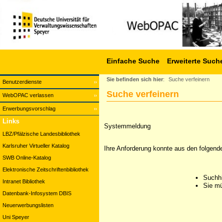
Einfache Suche
Erweiterte Such
Sie befinden sich hier
:
Suche verfeinern
Benutzerdienste
Suche verfeinern
WebOPAC verlassen
Erwerbungsvorschlag
Links
Systemmeldung
LBZ/Pfälzische Landesbibliothek
Karlsruher Virtueller Katalog
Ihre Anforderung konnte aus den folgend
SWB Online-Katalog
Elektronische Zeitschriftenbibliothek
Suchhi
Intranet Bibliothek
Sie mü
Datenbank-Infosystem DBIS
Neuerwerbungslisten
Uni Speyer