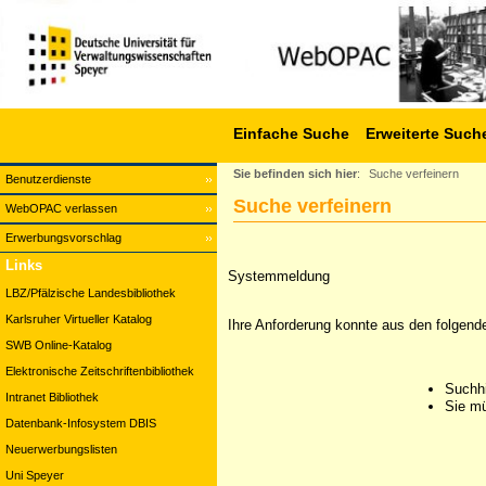
Einfache Suche
Erweiterte Such
Sie befinden sich hier
:
Suche verfeinern
Benutzerdienste
Suche verfeinern
WebOPAC verlassen
Erwerbungsvorschlag
Links
Systemmeldung
LBZ/Pfälzische Landesbibliothek
Karlsruher Virtueller Katalog
Ihre Anforderung konnte aus den folgend
SWB Online-Katalog
Elektronische Zeitschriftenbibliothek
Suchhi
Intranet Bibliothek
Sie mü
Datenbank-Infosystem DBIS
Neuerwerbungslisten
Uni Speyer