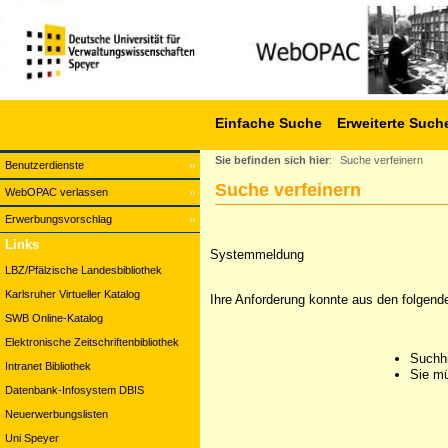
Einfache Suche
Erweiterte Such
Sie befinden sich hier
:
Suche verfeinern
Benutzerdienste
Suche verfeinern
WebOPAC verlassen
Erwerbungsvorschlag
Links
Systemmeldung
LBZ/Pfälzische Landesbibliothek
Karlsruher Virtueller Katalog
Ihre Anforderung konnte aus den folgend
SWB Online-Katalog
Elektronische Zeitschriftenbibliothek
Suchhi
Intranet Bibliothek
Sie mü
Datenbank-Infosystem DBIS
Neuerwerbungslisten
Uni Speyer