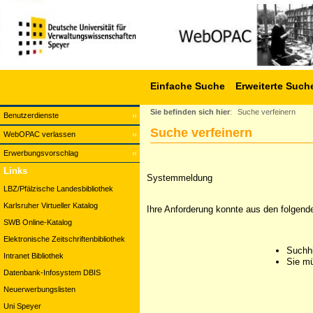
Einfache Suche
Erweiterte Such
Sie befinden sich hier
:
Suche verfeinern
Benutzerdienste
Suche verfeinern
WebOPAC verlassen
Erwerbungsvorschlag
Links
Systemmeldung
LBZ/Pfälzische Landesbibliothek
Karlsruher Virtueller Katalog
Ihre Anforderung konnte aus den folgend
SWB Online-Katalog
Elektronische Zeitschriftenbibliothek
Suchhi
Intranet Bibliothek
Sie mü
Datenbank-Infosystem DBIS
Neuerwerbungslisten
Uni Speyer