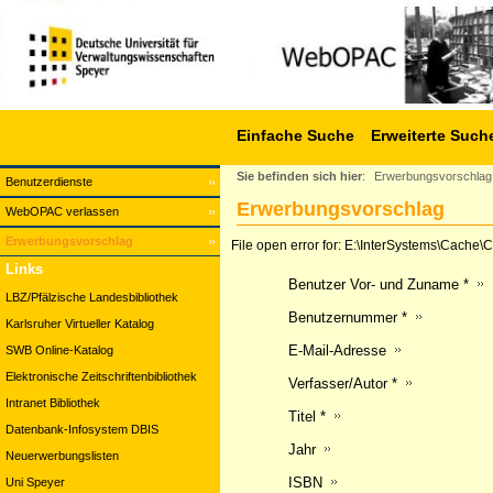
Einfache Suche
Erweiterte Such
Sie befinden sich hier
:
Erwerbungsvorschlag
Benutzerdienste
Erwerbungsvorschlag
WebOPAC verlassen
Erwerbungsvorschlag
File open error for: E:\InterSystems\Cach
Links
Benutzer Vor- und Zuname *
LBZ/Pfälzische Landesbibliothek
Benutzernummer *
Karlsruher Virtueller Katalog
E-Mail-Adresse
SWB Online-Katalog
Elektronische Zeitschriftenbibliothek
Verfasser/Autor *
Intranet Bibliothek
Titel *
Datenbank-Infosystem DBIS
Jahr
Neuerwerbungslisten
ISBN
Uni Speyer