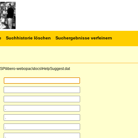
e
Suchhistorie löschen
Suchergebnisse verfeinern
e\CSP\libero-webopac\docs\HelpSuggest.dat