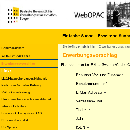
Einfache Suche
Erweiterte Such
Sie befinden sich hier
:
Erwerbungsvorschlag
Benutzerdienste
Erwerbungsvorschlag
WebOPAC verlassen
Erwerbungsvorschlag
File open error for: E:\InterSystems\Cach
Links
Benutzer Vor- und Zuname *
LBZ/Pfälzische Landesbibliothek
Benutzernummer *
Karlsruher Virtueller Katalog
E-Mail-Adresse
SWB Online-Katalog
Elektronische Zeitschriftenbibliothek
Verfasser/Autor *
Intranet Bibliothek
Titel *
Datenbank-Infosystem DBIS
Jahr
Neuerwerbungslisten
ISBN
Uni Speyer