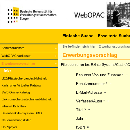
Einfache Suche
Erweiterte Such
Sie befinden sich hier
:
Erwerbungsvorschlag
Benutzerdienste
Erwerbungsvorschlag
WebOPAC verlassen
Erwerbungsvorschlag
File open error for: E:\InterSystems\Cach
Links
Benutzer Vor- und Zuname *
LBZ/Pfälzische Landesbibliothek
Benutzernummer *
Karlsruher Virtueller Katalog
E-Mail-Adresse
SWB Online-Katalog
Elektronische Zeitschriftenbibliothek
Verfasser/Autor *
Intranet Bibliothek
Titel *
Datenbank-Infosystem DBIS
Jahr
Neuerwerbungslisten
ISBN
Uni Speyer