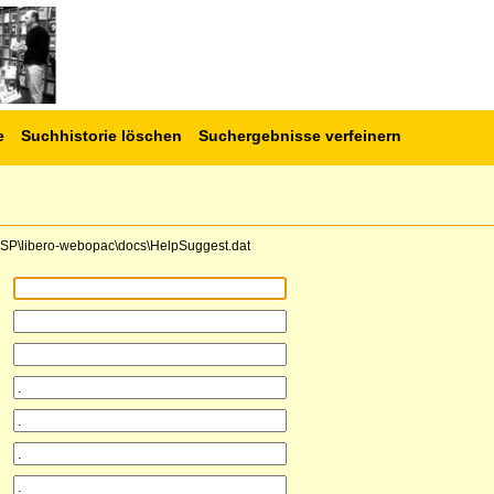
e
Suchhistorie löschen
Suchergebnisse verfeinern
e\CSP\libero-webopac\docs\HelpSuggest.dat