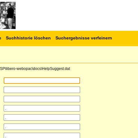
e
Suchhistorie löschen
Suchergebnisse verfeinern
e\CSP\libero-webopac\docs\HelpSuggest.dat