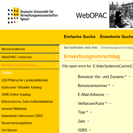
Einfache Suche
Erweiterte Such
Sie befinden sich hier
:
Erwerbungsvorschlag
Benutzerdienste
Erwerbungsvorschlag
WebOPAC verlassen
Erwerbungsvorschlag
File open error for: E:\InterSystems\Cach
Links
Benutzer Vor- und Zuname *
LBZ/Pfälzische Landesbibliothek
Benutzernummer *
Karlsruher Virtueller Katalog
E-Mail-Adresse
SWB Online-Katalog
Elektronische Zeitschriftenbibliothek
Verfasser/Autor *
Intranet Bibliothek
Titel *
Datenbank-Infosystem DBIS
Jahr
Neuerwerbungslisten
ISBN
Uni Speyer