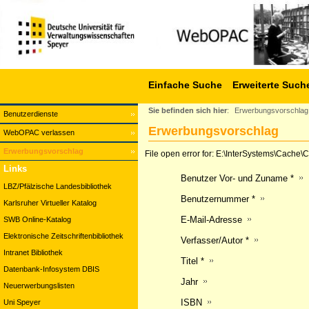
Einfache Suche
Erweiterte Such
Sie befinden sich hier
:
Erwerbungsvorschlag
Benutzerdienste
Erwerbungsvorschlag
WebOPAC verlassen
Erwerbungsvorschlag
File open error for: E:\InterSystems\Cach
Links
Benutzer Vor- und Zuname *
LBZ/Pfälzische Landesbibliothek
Benutzernummer *
Karlsruher Virtueller Katalog
E-Mail-Adresse
SWB Online-Katalog
Elektronische Zeitschriftenbibliothek
Verfasser/Autor *
Intranet Bibliothek
Titel *
Datenbank-Infosystem DBIS
Jahr
Neuerwerbungslisten
ISBN
Uni Speyer