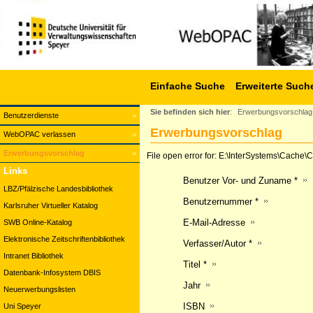
Einfache Suche
Erweiterte Such
Sie befinden sich hier
:
Erwerbungsvorschlag
Benutzerdienste
Erwerbungsvorschlag
WebOPAC verlassen
Erwerbungsvorschlag
File open error for: E:\InterSystems\Cach
Links
Benutzer Vor- und Zuname *
LBZ/Pfälzische Landesbibliothek
Benutzernummer *
Karlsruher Virtueller Katalog
E-Mail-Adresse
SWB Online-Katalog
Elektronische Zeitschriftenbibliothek
Verfasser/Autor *
Intranet Bibliothek
Titel *
Datenbank-Infosystem DBIS
Jahr
Neuerwerbungslisten
ISBN
Uni Speyer