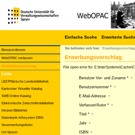
Einfache Suche
Erweiterte Such
Sie befinden sich hier
:
Erwerbungsvorschlag
Benutzerdienste
Erwerbungsvorschlag
WebOPAC verlassen
Erwerbungsvorschlag
File open error for: E:\InterSystems\Cach
Links
Benutzer Vor- und Zuname *
LBZ/Pfälzische Landesbibliothek
Benutzernummer *
Karlsruher Virtueller Katalog
E-Mail-Adresse
SWB Online-Katalog
Elektronische Zeitschriftenbibliothek
Verfasser/Autor *
Intranet Bibliothek
Titel *
Datenbank-Infosystem DBIS
Jahr
Neuerwerbungslisten
ISBN
Uni Speyer