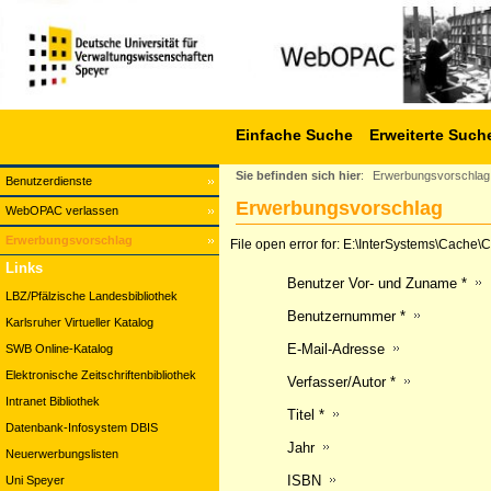
Einfache Suche
Erweiterte Such
Sie befinden sich hier
:
Erwerbungsvorschlag
Benutzerdienste
Erwerbungsvorschlag
WebOPAC verlassen
Erwerbungsvorschlag
File open error for: E:\InterSystems\Cach
Links
Benutzer Vor- und Zuname *
LBZ/Pfälzische Landesbibliothek
Benutzernummer *
Karlsruher Virtueller Katalog
E-Mail-Adresse
SWB Online-Katalog
Elektronische Zeitschriftenbibliothek
Verfasser/Autor *
Intranet Bibliothek
Titel *
Datenbank-Infosystem DBIS
Jahr
Neuerwerbungslisten
ISBN
Uni Speyer