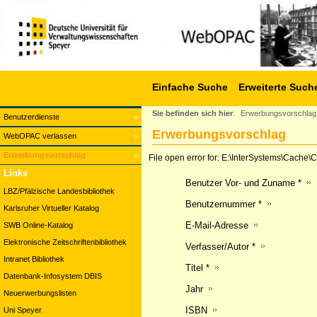
Einfache Suche
Erweiterte Such
Sie befinden sich hier
:
Erwerbungsvorschlag
Benutzerdienste
Erwerbungsvorschlag
WebOPAC verlassen
Erwerbungsvorschlag
File open error for: E:\InterSystems\Cach
Links
Benutzer Vor- und Zuname *
LBZ/Pfälzische Landesbibliothek
Benutzernummer *
Karlsruher Virtueller Katalog
E-Mail-Adresse
SWB Online-Katalog
Elektronische Zeitschriftenbibliothek
Verfasser/Autor *
Intranet Bibliothek
Titel *
Datenbank-Infosystem DBIS
Jahr
Neuerwerbungslisten
ISBN
Uni Speyer