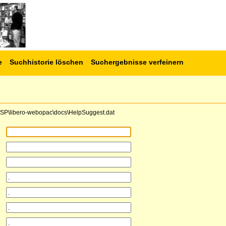
e
Suchhistorie löschen
Suchergebnisse verfeinern
e\CSP\libero-webopac\docs\HelpSuggest.dat