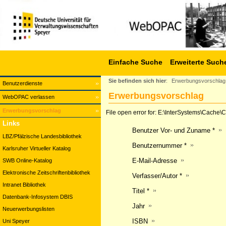
Einfache Suche
Erweiterte Such
Sie befinden sich hier
:
Erwerbungsvorschlag
Benutzerdienste
Erwerbungsvorschlag
WebOPAC verlassen
Erwerbungsvorschlag
File open error for: E:\InterSystems\Cach
Links
Benutzer Vor- und Zuname *
LBZ/Pfälzische Landesbibliothek
Benutzernummer *
Karlsruher Virtueller Katalog
E-Mail-Adresse
SWB Online-Katalog
Elektronische Zeitschriftenbibliothek
Verfasser/Autor *
Intranet Bibliothek
Titel *
Datenbank-Infosystem DBIS
Jahr
Neuerwerbungslisten
ISBN
Uni Speyer