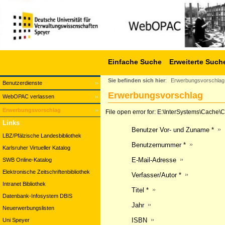
Einfache Suche
Erweiterte Such
Sie befinden sich hier
:
Erwerbungsvorschlag
Benutzerdienste
Erwerbungsvorschlag
WebOPAC verlassen
Erwerbungsvorschlag
File open error for: E:\InterSystems\Cach
Links
Benutzer Vor- und Zuname *
LBZ/Pfälzische Landesbibliothek
Benutzernummer *
Karlsruher Virtueller Katalog
E-Mail-Adresse
SWB Online-Katalog
Elektronische Zeitschriftenbibliothek
Verfasser/Autor *
Intranet Bibliothek
Titel *
Datenbank-Infosystem DBIS
Jahr
Neuerwerbungslisten
ISBN
Uni Speyer