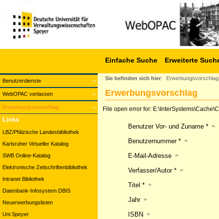
Einfache Suche
Erweiterte Such
Sie befinden sich hier
:
Erwerbungsvorschlag
Benutzerdienste
Erwerbungsvorschlag
WebOPAC verlassen
Erwerbungsvorschlag
File open error for: E:\InterSystems\Cach
Links
Benutzer Vor- und Zuname *
LBZ/Pfälzische Landesbibliothek
Benutzernummer *
Karlsruher Virtueller Katalog
E-Mail-Adresse
SWB Online-Katalog
Elektronische Zeitschriftenbibliothek
Verfasser/Autor *
Intranet Bibliothek
Titel *
Datenbank-Infosystem DBIS
Jahr
Neuerwerbungslisten
ISBN
Uni Speyer