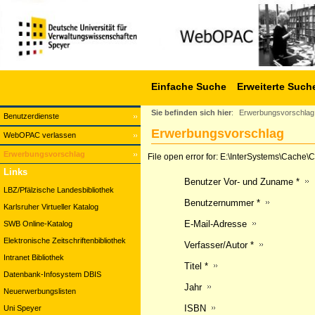
Einfache Suche
Erweiterte Such
Sie befinden sich hier
:
Erwerbungsvorschlag
Benutzerdienste
Erwerbungsvorschlag
WebOPAC verlassen
Erwerbungsvorschlag
File open error for: E:\InterSystems\Cach
Links
Benutzer Vor- und Zuname *
LBZ/Pfälzische Landesbibliothek
Benutzernummer *
Karlsruher Virtueller Katalog
E-Mail-Adresse
SWB Online-Katalog
Elektronische Zeitschriftenbibliothek
Verfasser/Autor *
Intranet Bibliothek
Titel *
Datenbank-Infosystem DBIS
Jahr
Neuerwerbungslisten
ISBN
Uni Speyer