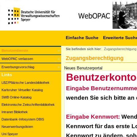
Einfache Suche
Erweiterte Such
Sie befinden sich hier
:
Zugangsberechtigung
Benutzerdienste
Zugangsberechtigung
WebOPAC verlassen
Erwerbungsvorschlag
Neues Benutzerportal
Benutzerkonto
Links
LBZ/Pfälzische Landesbibliothek
Eingabe Benutzernumme
Karlsruher Virtueller Katalog
wenden Sie sich bitte an
SWB Online-Katalog
Elektronische Zeitschriftenbibliothek
Intranet Bibliothek
Eingabe Kennwort:
Wende
Datenbank-Infosystem DBIS
Kennwort für das erste L
Neuerwerbungslisten
Uni Speyer
Kennwort zu ändern, soba