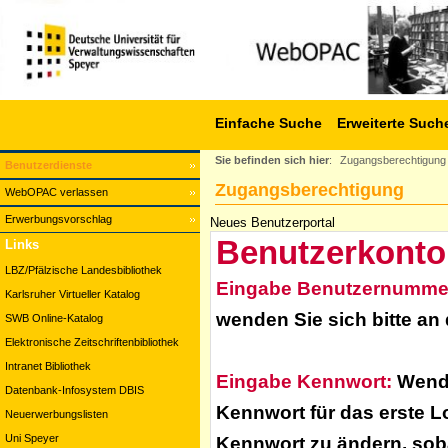
Einfache Suche
Erweiterte Such
Sie befinden sich hier
:
Zugangsberechtigung
Benutzerdienste
Zugangsberechtigung
WebOPAC verlassen
Erwerbungsvorschlag
Neues Benutzerportal
Benutzerkonto
Links
LBZ/Pfälzische Landesbibliothek
Eingabe Benutzernumme
Karlsruher Virtueller Katalog
wenden Sie sich bitte an
SWB Online-Katalog
Elektronische Zeitschriftenbibliothek
Intranet Bibliothek
Eingabe Kennwort:
Wende
Datenbank-Infosystem DBIS
Kennwort für das erste L
Neuerwerbungslisten
Uni Speyer
Kennwort zu ändern, soba