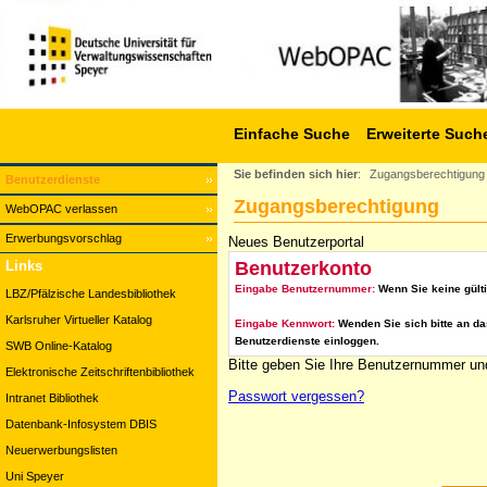
Einfache Suche
Erweiterte Such
Sie befinden sich hier
:
Zugangsberechtigung
Benutzerdienste
Zugangsberechtigung
WebOPAC verlassen
Erwerbungsvorschlag
Neues Benutzerportal
Benutzerkonto
Links
Eingabe Benutzernummer:
Wenn Sie keine gült
LBZ/Pfälzische Landesbibliothek
Karlsruher Virtueller Katalog
Eingabe Kennwort:
Wenden Sie sich bitte an da
Benutzerdienste einloggen.
SWB Online-Katalog
Bitte geben Sie Ihre Benutzernummer und
Elektronische Zeitschriftenbibliothek
Passwort vergessen?
Intranet Bibliothek
Datenbank-Infosystem DBIS
Neuerwerbungslisten
Uni Speyer