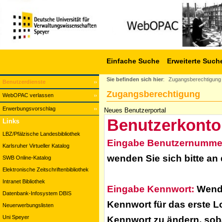
Einfache Suche
Erweiterte Such
Sie befinden sich hier
:
Zugangsberechtigung
Benutzerdienste
Zugangsberechtigung
WebOPAC verlassen
Erwerbungsvorschlag
Neues Benutzerportal
Benutzerkonto
Links
LBZ/Pfälzische Landesbibliothek
Eingabe Benutzernumme
Karlsruher Virtueller Katalog
wenden Sie sich bitte an
SWB Online-Katalog
Elektronische Zeitschriftenbibliothek
Intranet Bibliothek
Eingabe Kennwort:
Wende
Datenbank-Infosystem DBIS
Kennwort für das erste L
Neuerwerbungslisten
Uni Speyer
Kennwort zu ändern, soba