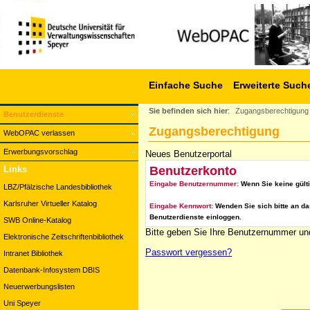
Einfache Suche
Erweiterte Such
Sie befinden sich hier
:
Zugangsberechtigung
Benutzerdienste
Zugangsberechtigung
WebOPAC verlassen
Erwerbungsvorschlag
Neues Benutzerportal
Benutzerkonto
Links
Eingabe Benutzernummer:
Wenn Sie keine gült
LBZ/Pfälzische Landesbibliothek
Karlsruher Virtueller Katalog
Eingabe Kennwort:
Wenden Sie sich bitte an da
Benutzerdienste einloggen.
SWB Online-Katalog
Bitte geben Sie Ihre Benutzernummer und
Elektronische Zeitschriftenbibliothek
Passwort vergessen?
Intranet Bibliothek
Datenbank-Infosystem DBIS
Neuerwerbungslisten
Uni Speyer