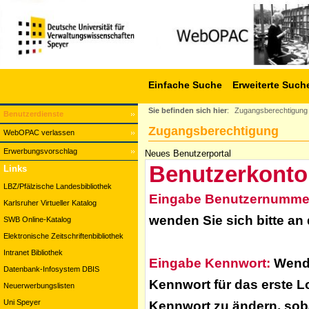
Einfache Suche
Erweiterte Such
Sie befinden sich hier
:
Zugangsberechtigung
Benutzerdienste
Zugangsberechtigung
WebOPAC verlassen
Erwerbungsvorschlag
Neues Benutzerportal
Benutzerkonto
Links
LBZ/Pfälzische Landesbibliothek
Eingabe Benutzernumme
Karlsruher Virtueller Katalog
wenden Sie sich bitte an
SWB Online-Katalog
Elektronische Zeitschriftenbibliothek
Intranet Bibliothek
Eingabe Kennwort:
Wende
Datenbank-Infosystem DBIS
Kennwort für das erste L
Neuerwerbungslisten
Uni Speyer
Kennwort zu ändern, soba