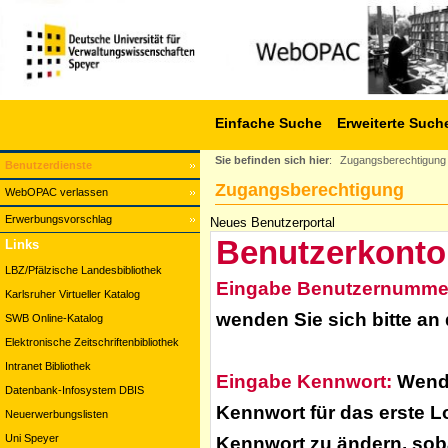
Einfache Suche
Erweiterte Such
Sie befinden sich hier
:
Zugangsberechtigung
Benutzerdienste
Zugangsberechtigung
WebOPAC verlassen
Erwerbungsvorschlag
Neues Benutzerportal
Benutzerkonto
Links
LBZ/Pfälzische Landesbibliothek
Eingabe Benutzernumme
Karlsruher Virtueller Katalog
wenden Sie sich bitte an
SWB Online-Katalog
Elektronische Zeitschriftenbibliothek
Intranet Bibliothek
Eingabe Kennwort:
Wende
Datenbank-Infosystem DBIS
Kennwort für das erste L
Neuerwerbungslisten
Uni Speyer
Kennwort zu ändern, soba