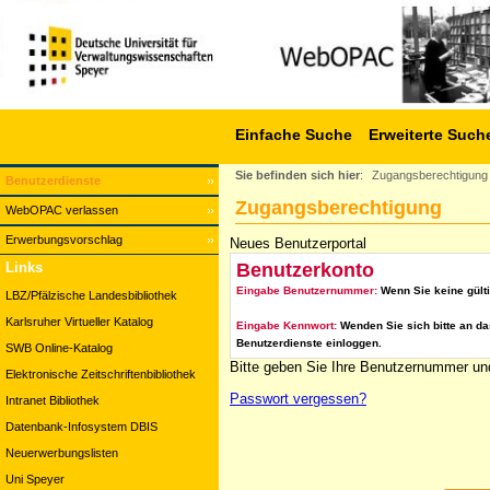
Einfache Suche
Erweiterte Such
Sie befinden sich hier
:
Zugangsberechtigung
Benutzerdienste
Zugangsberechtigung
WebOPAC verlassen
Erwerbungsvorschlag
Neues Benutzerportal
Benutzerkonto
Links
Eingabe Benutzernummer:
Wenn Sie keine gült
LBZ/Pfälzische Landesbibliothek
Karlsruher Virtueller Katalog
Eingabe Kennwort:
Wenden Sie sich bitte an da
Benutzerdienste einloggen.
SWB Online-Katalog
Bitte geben Sie Ihre Benutzernummer und
Elektronische Zeitschriftenbibliothek
Passwort vergessen?
Intranet Bibliothek
Datenbank-Infosystem DBIS
Neuerwerbungslisten
Uni Speyer