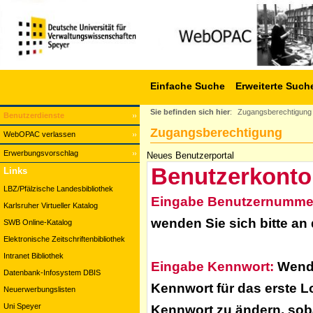
Einfache Suche
Erweiterte Such
Sie befinden sich hier
:
Zugangsberechtigung
Benutzerdienste
Zugangsberechtigung
WebOPAC verlassen
Erwerbungsvorschlag
Neues Benutzerportal
Benutzerkonto
Links
LBZ/Pfälzische Landesbibliothek
Eingabe Benutzernumme
Karlsruher Virtueller Katalog
wenden Sie sich bitte an
SWB Online-Katalog
Elektronische Zeitschriftenbibliothek
Intranet Bibliothek
Eingabe Kennwort:
Wende
Datenbank-Infosystem DBIS
Kennwort für das erste L
Neuerwerbungslisten
Uni Speyer
Kennwort zu ändern, soba