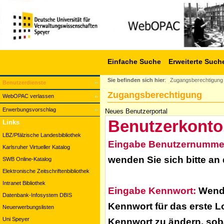
Einfache Suche
Erweiterte Such
Sie befinden sich hier
:
Zugangsberechtigung
Benutzerdienste
Zugangsberechtigung
WebOPAC verlassen
Erwerbungsvorschlag
Neues Benutzerportal
Benutzerkonto
Links
LBZ/Pfälzische Landesbibliothek
Eingabe Benutzernumme
Karlsruher Virtueller Katalog
wenden Sie sich bitte an
SWB Online-Katalog
Elektronische Zeitschriftenbibliothek
Intranet Bibliothek
Eingabe Kennwort:
Wende
Datenbank-Infosystem DBIS
Kennwort für das erste L
Neuerwerbungslisten
Uni Speyer
Kennwort zu ändern, soba