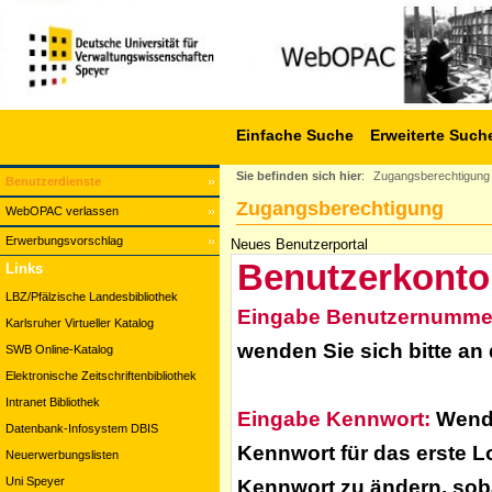
Einfache Suche
Erweiterte Such
Sie befinden sich hier
:
Zugangsberechtigung
Benutzerdienste
Zugangsberechtigung
WebOPAC verlassen
Erwerbungsvorschlag
Neues Benutzerportal
Benutzerkonto
Links
LBZ/Pfälzische Landesbibliothek
Eingabe Benutzernumme
Karlsruher Virtueller Katalog
wenden Sie sich bitte an
SWB Online-Katalog
Elektronische Zeitschriftenbibliothek
Intranet Bibliothek
Eingabe Kennwort:
Wende
Datenbank-Infosystem DBIS
Kennwort für das erste L
Neuerwerbungslisten
Uni Speyer
Kennwort zu ändern, soba