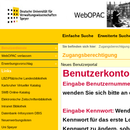
Einfache Suche
Erweiterte Such
Sie befinden sich hier
:
Zugangsberechtigung
Benutzerdienste
Zugangsberechtigung
WebOPAC verlassen
Erwerbungsvorschlag
Neues Benutzerportal
Benutzerkonto
Links
LBZ/Pfälzische Landesbibliothek
Eingabe Benutzernumme
Karlsruher Virtueller Katalog
wenden Sie sich bitte an
SWB Online-Katalog
Elektronische Zeitschriftenbibliothek
Intranet Bibliothek
Eingabe Kennwort:
Wende
Datenbank-Infosystem DBIS
Kennwort für das erste L
Neuerwerbungslisten
Uni Speyer
Kennwort zu ändern, soba