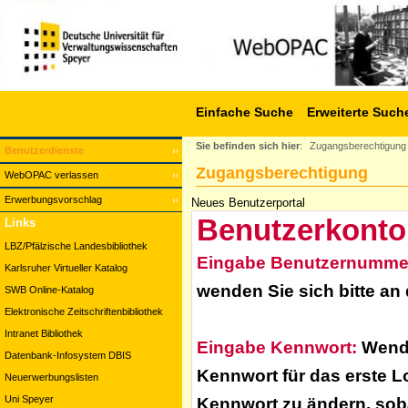
Einfache Suche
Erweiterte Such
Sie befinden sich hier
:
Zugangsberechtigung
Benutzerdienste
Zugangsberechtigung
WebOPAC verlassen
Erwerbungsvorschlag
Neues Benutzerportal
Benutzerkonto
Links
LBZ/Pfälzische Landesbibliothek
Eingabe Benutzernumme
Karlsruher Virtueller Katalog
wenden Sie sich bitte an
SWB Online-Katalog
Elektronische Zeitschriftenbibliothek
Intranet Bibliothek
Eingabe Kennwort:
Wende
Datenbank-Infosystem DBIS
Kennwort für das erste L
Neuerwerbungslisten
Uni Speyer
Kennwort zu ändern, soba