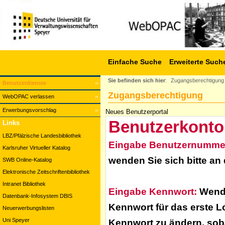
Einfache Suche
Erweiterte Such
Sie befinden sich hier
:
Zugangsberechtigung
Benutzerdienste
Zugangsberechtigung
WebOPAC verlassen
Erwerbungsvorschlag
Neues Benutzerportal
Benutzerkonto
Links
LBZ/Pfälzische Landesbibliothek
Eingabe Benutzernumme
Karlsruher Virtueller Katalog
wenden Sie sich bitte an
SWB Online-Katalog
Elektronische Zeitschriftenbibliothek
Intranet Bibliothek
Eingabe Kennwort:
Wende
Datenbank-Infosystem DBIS
Kennwort für das erste L
Neuerwerbungslisten
Uni Speyer
Kennwort zu ändern, soba