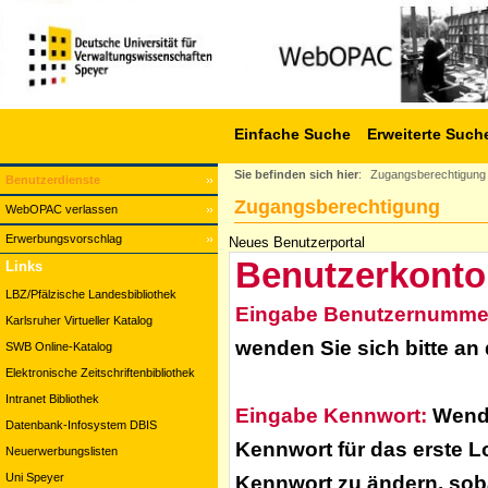
Einfache Suche
Erweiterte Such
Sie befinden sich hier
:
Zugangsberechtigung
Benutzerdienste
Zugangsberechtigung
WebOPAC verlassen
Erwerbungsvorschlag
Neues Benutzerportal
Benutzerkonto
Links
LBZ/Pfälzische Landesbibliothek
Eingabe Benutzernumme
Karlsruher Virtueller Katalog
wenden Sie sich bitte an
SWB Online-Katalog
Elektronische Zeitschriftenbibliothek
Intranet Bibliothek
Eingabe Kennwort:
Wende
Datenbank-Infosystem DBIS
Kennwort für das erste L
Neuerwerbungslisten
Uni Speyer
Kennwort zu ändern, soba