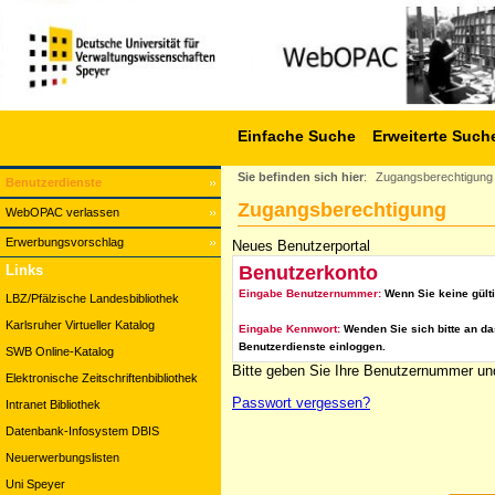
Einfache Suche
Erweiterte Such
Sie befinden sich hier
:
Zugangsberechtigung
Benutzerdienste
Zugangsberechtigung
WebOPAC verlassen
Erwerbungsvorschlag
Neues Benutzerportal
Benutzerkonto
Links
Eingabe Benutzernummer:
Wenn Sie keine gült
LBZ/Pfälzische Landesbibliothek
Karlsruher Virtueller Katalog
Eingabe Kennwort:
Wenden Sie sich bitte an da
Benutzerdienste einloggen.
SWB Online-Katalog
Bitte geben Sie Ihre Benutzernummer und
Elektronische Zeitschriftenbibliothek
Passwort vergessen?
Intranet Bibliothek
Datenbank-Infosystem DBIS
Neuerwerbungslisten
Uni Speyer