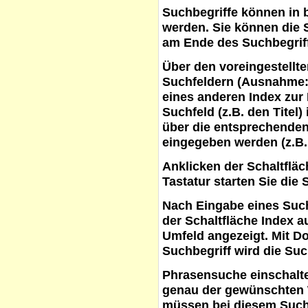
Suchbegriffe
können in b
werden. Sie können die S
am Ende des Suchbegrif
Über den voreingestellt
Suchfeldern (Ausnahme:
eines anderen Index zur
Suchfeld (z.B. den Titel
über die entsprechenden
eingegeben werden (z.B.
Anklicken der Schaltflä
Tastatur starten Sie die 
Nach Eingabe eines Such
der Schaltfläche
Index a
Umfeld angezeigt. Mit D
Suchbegriff wird die Suc
Phrasensuche
einschalte
genau der gewünschten 
müssen bei diesem Such