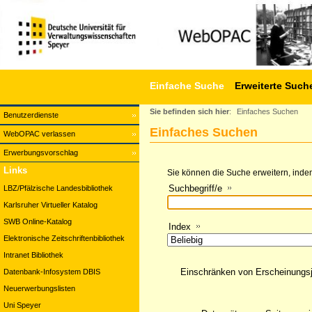
Einfache Suche
Erweiterte Such
Sie befinden sich hier
:
Einfaches Suchen
Benutzerdienste
Einfaches Suchen
WebOPAC verlassen
Erwerbungsvorschlag
Links
Sie können die Suche erweitern, indem
Suchbegriff/e
LBZ/Pfälzische Landesbibliothek
Karlsruher Virtueller Katalog
SWB Online-Katalog
Index
Elektronische Zeitschriftenbibliothek
Intranet Bibliothek
Einschränken von Erscheinungs
Datenbank-Infosystem DBIS
Neuerwerbungslisten
Uni Speyer