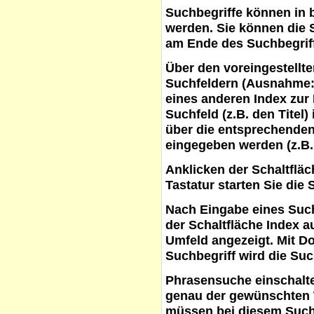
Suchbegriffe
können in b
werden. Sie können die S
am Ende des Suchbegrif
Über den voreingestellt
Suchfeldern (Ausnahme:
eines anderen Index zur
Suchfeld (z.B. den Titel
über die entsprechenden
eingegeben werden (z.B.
Anklicken der Schaltflä
Tastatur starten Sie die 
Nach Eingabe eines Such
der Schaltfläche
Index a
Umfeld angezeigt. Mit D
Suchbegriff wird die Suc
Phrasensuche
einschalte
genau der gewünschten 
müssen bei diesem Such