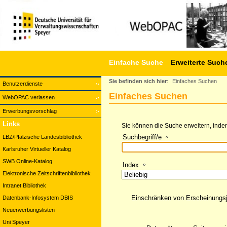
Einfache Suche
Erweiterte Such
Sie befinden sich hier
:
Einfaches Suchen
Benutzerdienste
Einfaches Suchen
WebOPAC verlassen
Erwerbungsvorschlag
Links
Sie können die Suche erweitern, indem
Suchbegriff/e
LBZ/Pfälzische Landesbibliothek
Karlsruher Virtueller Katalog
SWB Online-Katalog
Index
Elektronische Zeitschriftenbibliothek
Intranet Bibliothek
Einschränken von Erscheinungs
Datenbank-Infosystem DBIS
Neuerwerbungslisten
Uni Speyer