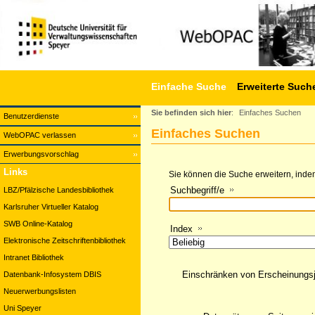
Einfache Suche
Erweiterte Such
Sie befinden sich hier
:
Einfaches Suchen
Benutzerdienste
Einfaches Suchen
WebOPAC verlassen
Erwerbungsvorschlag
Links
Sie können die Suche erweitern, indem
Suchbegriff/e
LBZ/Pfälzische Landesbibliothek
Karlsruher Virtueller Katalog
SWB Online-Katalog
Index
Elektronische Zeitschriftenbibliothek
Intranet Bibliothek
Einschränken von Erscheinungs
Datenbank-Infosystem DBIS
Neuerwerbungslisten
Uni Speyer